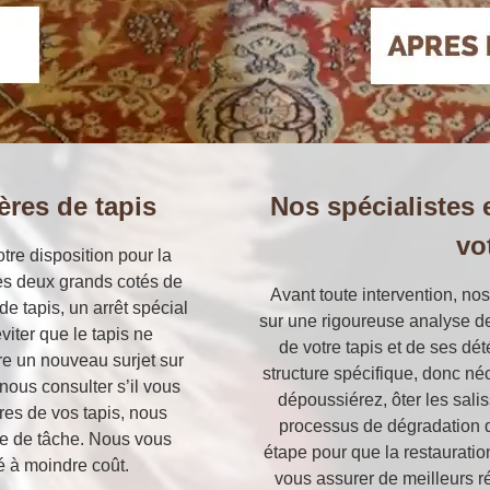
ères de tapis
Nos spécialistes 
vo
otre disposition pour la
 des deux grands cotés de
Avant toute intervention, no
de tapis, un arrêt spécial
sur une rigoureuse analyse des
éviter que le tapis ne
de votre tapis et de ses dé
dre un nouveau surjet sur
structure spécifique, donc né
nous consulter s’il vous
dépoussiérez, ôter les salis
ères de vos tapis, nous
processus de dégradation 
re de tâche. Nous vous
étape pour que la restauratio
é à moindre coût.
vous assurer de meilleurs ré