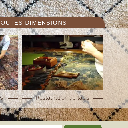
 TOUTES DIMENSIONS
s
Restauration de tapis