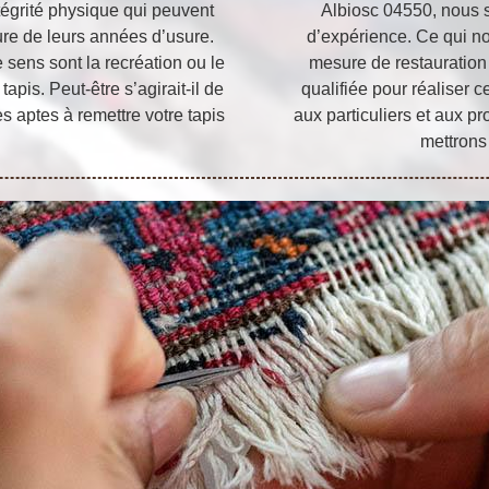
ntégrité physique qui peuvent
Albiosc 04550, nous 
re de leurs années d’usure.
d’expérience. Ce qui no
sens sont la recréation ou le
mesure de restauration
apis. Peut-être s’agirait-il de
qualifiée pour réaliser c
 aptes à remettre votre tapis
aux particuliers et aux pr
mettrons 