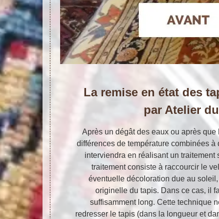
La remise en état des ta
par Atelier d
Après un dégât des eaux ou après que l
différences de température combinées à de
interviendra en réalisant un traitement
traitement consiste à raccourcir le ve
éventuelle décoloration due au soleil,
originelle du tapis. Dans ce cas, il 
suffisamment long. Cette technique 
redresser le tapis (dans la longueur et dan