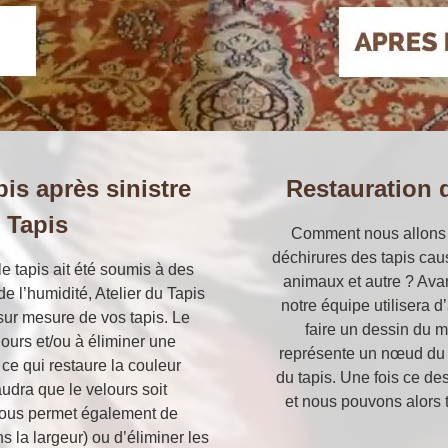
pis après sinistre
Restauration 
u Tapis
Comment nous allons p
déchirures des tapis caus
e tapis ait été soumis à des
animaux et autre ? Avan
 l’humidité, Atelier du Tapis
notre équipe utilisera 
 sur mesure de vos tapis. Le
faire un dessin du 
lours et/ou à éliminer une
représente un nœud du t
 ce qui restaure la couleur
du tapis. Une fois ce des
faudra que le velours soit
et nous pouvons alors 
nous permet également de
s la largeur) ou d’éliminer les