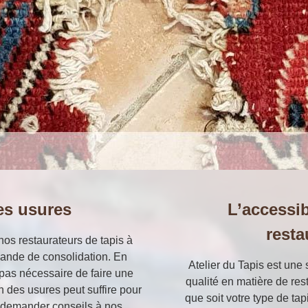
es usures
L’accessib
resta
nos restaurateurs de tapis à
bande de consolidation. En
Atelier du Tapis est une
t pas nécessaire de faire une
qualité en matière de res
n des usures peut suffire pour
que soit votre type de ta
à demander conseils à nos