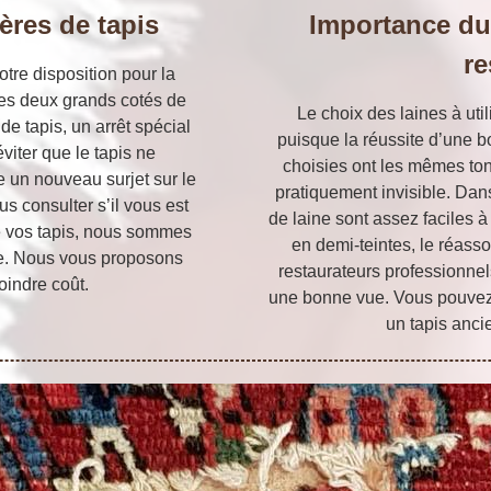
ères de tapis
Importance du 
re
otre disposition pour la
 des deux grands cotés de
Le choix des laines à util
 de tapis, un arrêt spécial
puisque la réussite d’une b
éviter que le tapis ne
choisies ont les mêmes tons
e un nouveau surjet sur le
pratiquement invisible. Dans
s consulter s’il vous est
de laine sont assez faciles à
de vos tapis, nous sommes
en demi-teintes, le réass
che. Nous vous proposons
restaurateurs professionnel
oindre coût.
une bonne vue. Vous pouvez 
un tapis anci