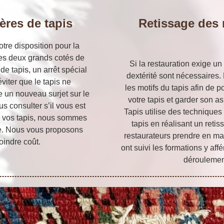
ères de tapis
Retissage des 
otre disposition pour la
 des deux grands cotés de
Si la restauration exige un
de tapis, un arrêt spécial
dextérité sont nécessaires.
éviter que le tapis ne
les motifs du tapis afin de 
e un nouveau surjet sur le
votre tapis et garder son a
s consulter s’il vous est
Tapis utilise des techniques
de vos tapis, nous sommes
tapis en réalisant un reti
che. Nous vous proposons
restaurateurs prendre en main
oindre coût.
ont suivi les formations y af
déroulement