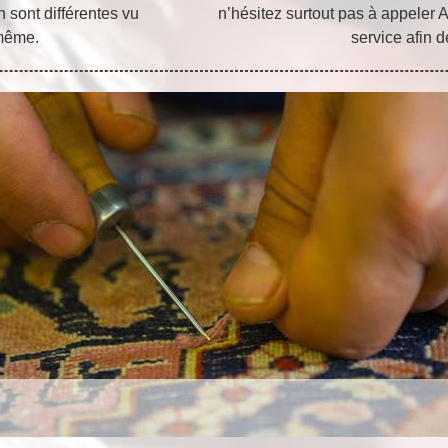
 sont différentes vu
n’hésitez surtout pas à appeler A
 même.
service afin d