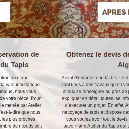
servation de
Obtenez le devis de
 du Tapis
Ai
ation ou d’une
Avant d’entamer une tâche, c’est 
la valeur historique
sont liées à des travaux qu’on veut
 unique, nous vous
mieux se renseigner au près de p
de votre pièce. Pour
expliquer en détail toutes les in
pale menée par Atelier
d’exécuter un projet. En effet, A
c’est-à-dire que nous
nettoyage de tapis et dispose des
t les plus proches
vous voulez avoir tout le devis
 nombre de nœuds soit
savoir-faire Atelier du Tapis qu