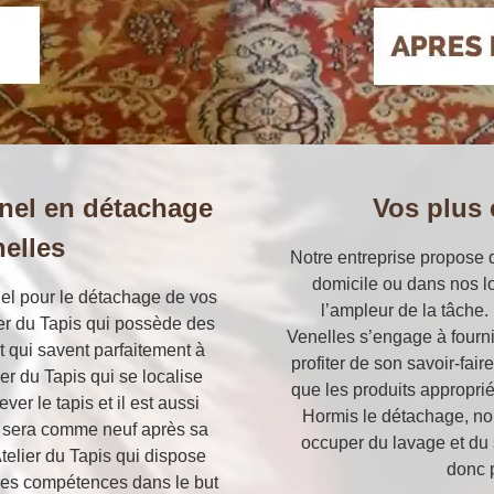
nel en détachage
Vos plus
nelles
Notre entreprise propose d
domicile ou dans nos l
el pour le détachage de vos
l’ampleur de la tâche.
lier du Tapis qui possède des
Venelles s’engage à fournir
t qui savent parfaitement à
profiter de son savoir-fai
lier du Tapis qui se localise
que les produits appropri
er le tapis et il est aussi
Hormis le détachage, 
i sera comme neuf après sa
occuper du lavage et du
telier du Tapis qui dispose
donc 
des compétences dans le but