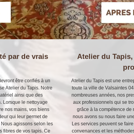
té par de vrais
Atelier du Tapis,
pro
evront être confiés à un
Atelier du Tapis est une entre
se Atelier du Tapis. Notre
toute la ville de Valsaintes 0
tériel ainsi que des
nombreuses années, nos prest
n. Lorsque le nettoyage
aux professionnels qui se tr
tre nos mains, vos biens
grâce à la compétence de n
deur qui leur permet de
nous avons su nous faire une 
ne. Nous agissons selon les
Les services peuvent se faire
s fibres de vos tapis. Ce
convenances et les méthodes