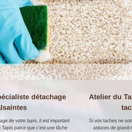
pécialiste détachage
Atelier du T
alsaintes
tac
age de votre tapis, il est important
Si vos taches ne sont
u Tapis parce que c'est une tâche
astuces de grand-m