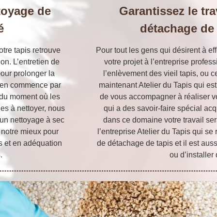
toyage de
Garantissez le tra
é
détachage de 
otre tapis retrouve
Pour tout les gens qui désirent à e
on. L’entretien de
votre projet à l’entreprise profes
pour prolonger la
l’enlèvement des vieil tapis, ou 
etien commence par
maintenant Atelier du Tapis qui est
r du moment où les
de vous accompagner à réaliser vot
les à nettoyer, nous
qui a des savoir-faire spécial a
 un nettoyage à sec
dans ce domaine votre travail ser
e notre mieux pour
l’entreprise Atelier du Tapis qui s
es et en adéquation
de détachage de tapis et il est aus
.
ou d’installer