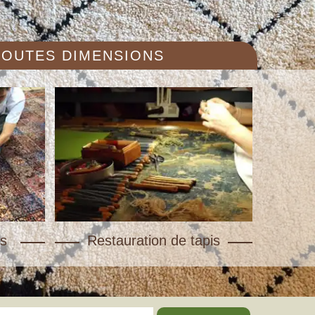
 TOUTES DIMENSIONS
s
Restauration de tapis