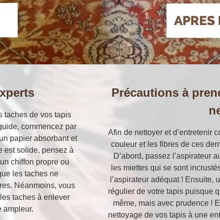
xperts
Précautions à pren
n
s taches de vos tapis
 liquide, commencez par
Afin de nettoyer et d’entretenir 
 un papier absorbant et
couleur et les fibres de ces de
he est solide, pensez à
D’abord, passez l’aspirateur a
’un chiffon propre ou
les miettes qui se sont incrustés
 que les taches ne
l’aspirateur adéquat ! Ensuite, u
ibres. Néanmoins, vous
régulier de votre tapis puisque q
les taches à enlever
même, mais avec prudence ! Enf
e ampleur.
nettoyage de vos tapis à une en