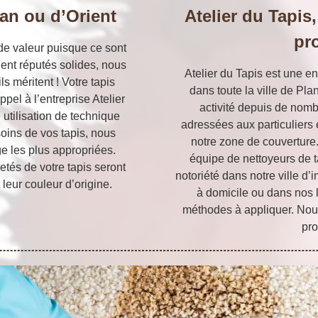
an ou d’Orient
Atelier du Tapis
pr
de valeur puisque ce sont
ient réputés solides, nous
Atelier du Tapis est une en
ls méritent ! Votre tapis
dans toute la ville de Pla
pel à l’entreprise Atelier
activité depuis de nom
 utilisation de technique
adressées aux particuliers 
oins de vos tapis, nous
notre zone de couverture
ge les plus appropriées.
équipe de nettoyeurs de 
etés de votre tapis seront
notoriété dans notre ville d’
leur couleur d’origine.
à domicile ou dans nos 
méthodes à appliquer. Nou
pro