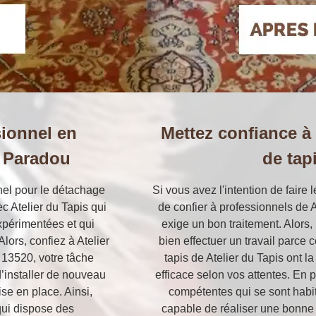
ionnel en
Mettez confiance à
à Paradou
de tap
nel pour le détachage
Si vous avez l'intention de faire 
ec Atelier du Tapis qui
de confier à professionnels de A
xpérimentées et qui
exige un bon traitement. Alors, 
Alors, confiez à Atelier
bien effectuer un travail parce 
 13520, votre tâche
tapis de Atelier du Tapis ont la
 d’installer de nouveau
efficace selon vos attentes. En 
se en place. Ainsi,
compétentes qui se sont habitu
qui dispose des
capable de réaliser une bonne r