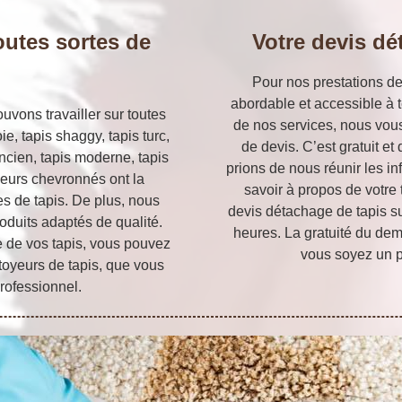
outes sortes de
Votre devis dé
Pour nos prestations de
abordable et accessible à t
vons travailler sur toutes
de nos services, nous vou
oie, tapis shaggy, tapis turc,
de devis. C’est gratuit 
 ancien, tapis moderne, tapis
prions de nous réunir les i
oyeurs chevronnés ont la
savoir à propos de votre 
s de tapis. De plus, nous
devis détachage de tapis s
oduits adaptés de qualité.
heures. La gratuité du de
e de vos tapis, vous pouvez
vous soyez un pa
oyeurs de tapis, que vous
professionnel.