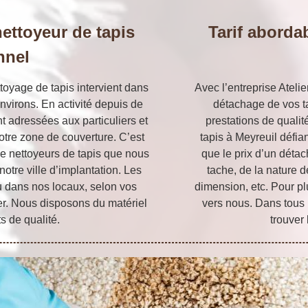
nettoyeur de tapis
Tarif aborda
nnel
ttoyage de tapis intervient dans
Avec l’entreprise Ateli
environs. En activité depuis de
détachage de vos ta
 adressées aux particuliers et
prestations de quali
otre zone de couverture. C’est
tapis à Meyreuil défia
e nettoyeurs de tapis que nous
que le prix d’un détac
otre ville d’implantation. Les
tache, de la nature d
u dans nos locaux, selon vos
dimension, etc. Pour pl
r. Nous disposons du matériel
vers nous. Dans tous 
s de qualité.
trouver 