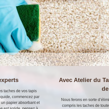
experts
Avec Atelier du Ta
de
es taches de vos tapis
t liquide, commencez par
Nous ferons en sorte d’élimi
t un papier absorbant et
compris les taches de toute 
he est solide, pensez à