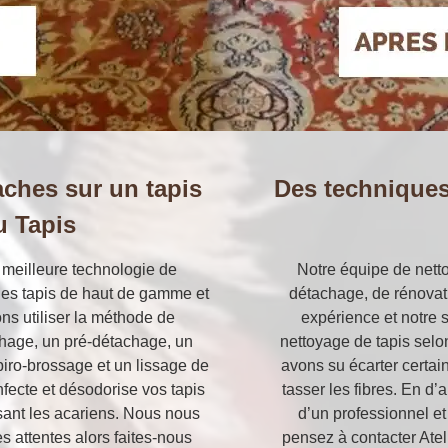
aches sur un tapis
Des techniques
u Tapis
la meilleure technologie de
Notre équipe de netto
es tapis de haut de gamme et
détachage, de rénovati
ons utiliser la méthode de
expérience et notre s
chage, un pré-détachage, un
nettoyage de tapis selon
iro-brossage et un lissage de
avons su écarter certai
nfecte et désodorise vos tapis
tasser les fibres. En d’
isant les acariens. Nous nous
d’un professionnel e
s attentes alors faites-nous
pensez à contacter Ate