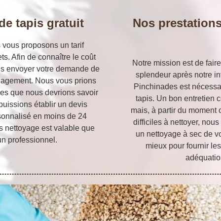
e tapis gratuit
Nos prestations
s vous proposons un tarif
s. Afin de connaître le coût
Notre mission est de faire
ous envoyer votre demande de
splendeur après notre int
engagement. Nous vous prions
Pinchinades est nécessai
res que nous devrions savoir
tapis. Un bon entretien
puissions établir un devis
mais, à partir du moment 
sonnalisé en moins de 24
difficiles à nettoyer, no
s nettoyage est valable que
un nettoyage à sec de vo
un professionnel.
mieux pour fournir les
adéquation