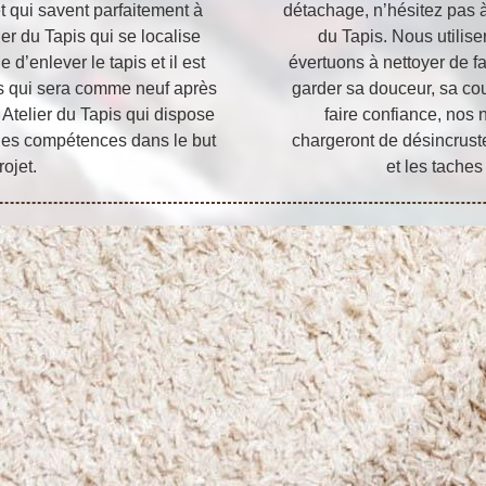
t qui savent parfaitement à
détachage, n’hésitez pas à 
lier du Tapis qui se localise
du Tapis. Nous utilis
d’enlever le tapis et il est
évertuons à nettoyer de fa
is qui sera comme neuf après
garder sa douceur, sa co
 Atelier du Tapis qui dispose
faire confiance, nos 
des compétences dans le but
chargeront de désincruste
rojet.
et les taches