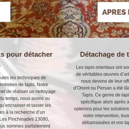
s pour détacher
Détachage de t
s
Les tapis orientaux ont s
de véritables œuvres d’art
outes les techniques de
nous devons de leur offri
ntretien de tapis. Notre
d’Orient ou Persan a été tâc
met de réaliser un nettoyage
Tapis. Ce genre de tapi
il du temps, nous avons su
spécifique alors après 
qu’encrasser et tasser les
opterons pour les solution
tes à la recherche d’un
notre intervention, tou
à Les Pinchinades 13080,
débarrassées et vos tap
Nous sommes parfaitement