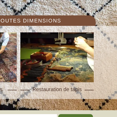
 TOUTES DIMENSIONS
s
Restauration de tapis