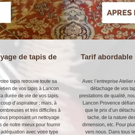
oyage de tapis de
Tarif abordable
otre tapis retrouve toute sa
Avec l’entreprise Atelier
retien de vos tapis à Lancon
détachage de vos tap
a durée de vie de vos tapis.
prestations de qualité, no
oup d’aspirateur ; mais, à
Lancon Provence défiant
ombreuses et très difficiles à
que le prix d’un détach
 vous proposant un nettoyage
tache, de la nature des
s de notre mieux pour fournir
dimension, etc. Pour plus
n adéquation avec votre type
vers nous. Dans tous le