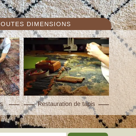
 TOUTES DIMENSIONS
s
Restauration de tapis