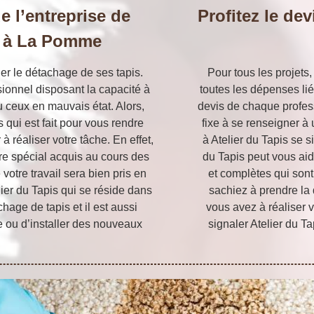
de l’entreprise de
Profitez le de
s à La Pomme
uer le détachage de ses tapis.
Pour tous les projets,
ssionnel disposant la capacité à
toutes les dépenses lié
ou ceux en mauvais état. Alors,
devis de chaque profess
 qui est fait pour vous rendre
fixe à se renseigner à 
 réaliser votre tâche. En effet,
à Atelier du Tapis se 
ire spécial acquis au cours des
du Tapis peut vous aid
tre travail sera bien pris en
et complètes qui sont 
lier du Tapis qui se réside dans
sachiez à prendre la
age de tapis et il est aussi
vous avez à réaliser v
 ou d’installer des nouveaux
signaler Atelier du Ta