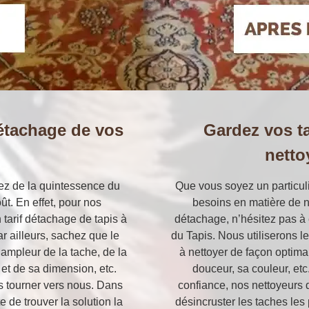
détachage de vos
Gardez vos t
netto
ssez de la quintessence du
Que vous soyez un particuli
t. En effet, pour nos
besoins en matière de n
 tarif détachage de tapis à
détachage, n’hésitez pas à e
 ailleurs, sachez que le
du Tapis. Nous utiliserons 
’ampleur de la tache, de la
à nettoyer de façon optimal
 et de sa dimension, etc.
douceur, sa couleur, et
us tourner vers nous. Dans
confiance, nos nettoyeurs 
e de trouver la solution la
désincruster les taches les