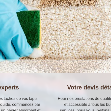
experts
Votre devis dét
es taches de vos tapis
Pour nos prestations de qualit
t liquide, commencez par
et accessible à tous les bu
t un papier absorbant et
services, nous vous invitons