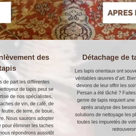
’enlèvement des
Détachage de t
tapis
Les tapis orientaux ont souv
véritables œuvres d’art. Bie
 de part les différentes
devons de leur offrir les soi
ettoyeur de tapis peut se
Persan a été tâché ? Faites 
rtise de nos spécialistes,
genre de tapis requiert une 
aches de vin, de café, de
après analyse des besoins
feutre, de terre, de boue,
solutions de nettoyage les p
ore. Nous saurons adopter
toutes les impuretés de vot
e pour éliminer les taches
retrouveron
 nous répondrons aussitôt