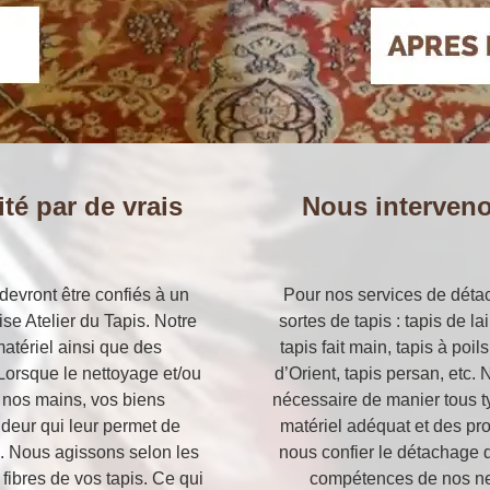
té par de vrais
Nous interveno
devront être confiés à un
Pour nos services de détac
ise Atelier du Tapis. Notre
sortes de tapis : tapis de la
atériel ainsi que des
tapis fait main, tapis à poi
Lorsque le nettoyage et/ou
d’Orient, tapis persan, etc.
e nos mains, vos biens
nécessaire de manier tous t
ndeur qui leur permet de
matériel adéquat et des pro
ine. Nous agissons selon les
nous confier le détachage 
 fibres de vos tapis. Ce qui
compétences de nos net