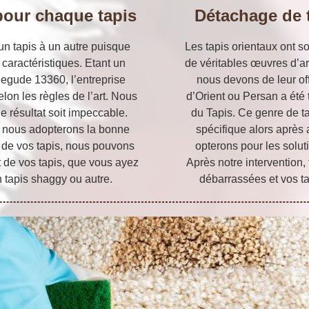
our chaque tapis
Détachage de 
un tapis à un autre puisque
Les tapis orientaux ont 
 caractéristiques. Etant un
de véritables œuvres d’art
Begude 13360, l’entreprise
nous devons de leur offr
lon les règles de l’art. Nous
d’Orient ou Persan a été t
 résultat soit impeccable.
du Tapis. Ce genre de ta
s, nous adopterons la bonne
spécifique alors après
e de vos tapis, nous pouvons
opterons pour les solut
t de vos tapis, que vous ayez
Après notre intervention, 
n tapis shaggy ou autre.
débarrassées et vos tap