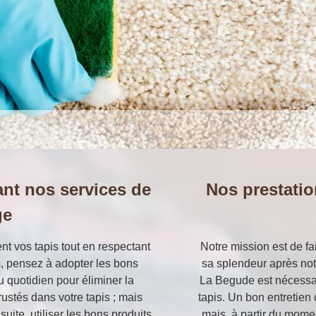
ant nos services de
Nos prestatio
ge
ent vos tapis tout en respectant
Notre mission est de fa
es, pensez à adopter les bons
sa splendeur après notr
u quotidien pour éliminer la
La Begude est nécessai
rustés dans votre tapis ; mais
tapis. Un bon entretien
suite, utiliser les bons produits
mais, à partir du mome