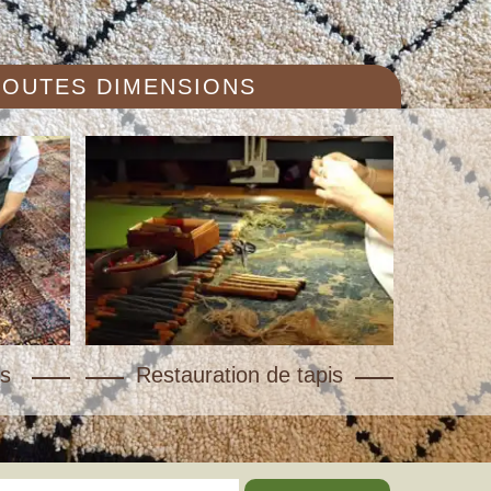
 TOUTES DIMENSIONS
s
Restauration de tapis