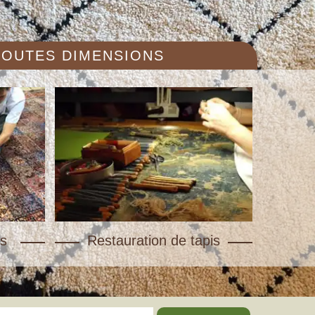
 TOUTES DIMENSIONS
s
Restauration de tapis