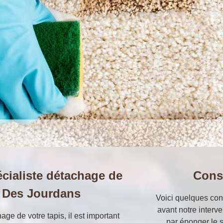
écialiste détachage de
Cons
e Des Jourdans
Voici quelques con
avant notre interve
hage de votre tapis, il est important
par éponger le s