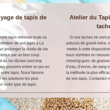
oyage de tapis de
Atelier du Tap
tach
otre tapis retrouve toute sa
Si vos taches ne sont pa
ntretien de vos tapis à La
astuces de grand-mère, n
r prolonger la durée de vie
mettre à votre dispositio
mmence par un bon coup
nous sommes en mesure de
t où les tâches sont trop
chewing-gum, de graisse, 
nous pouvons entrer en jeu en
d’eau, d’encre, de sang 
votre tapis. Nous faisons
la méthode la plus effica
 les solutions les plus
de vos tapis. Contactez-n
c votre type de tapis.