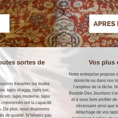
outes sortes de
Vos plus
Notre entreprise propose d
domicile ou dans nos l
uvons travailler sur toutes
l’ampleur de la tâche. N
oie, tapis shaggy, tapis turc,
Bastide Des Jourdans s’en
 ancien, tapis moderne, tapis
et à vous faire profiter d
s chevronnés ont la capacité
nécessaire ainsi que l
s. De plus, nous disposons
détachage de vos tapi
és de qualité. N’hésitez pas