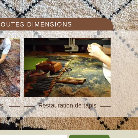
 TOUTES DIMENSIONS
s
Restauration de tapis