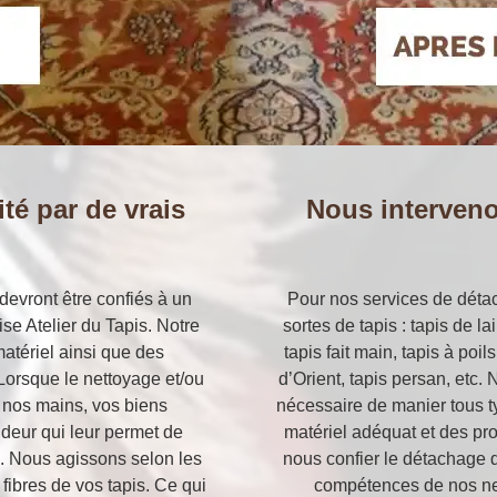
té par de vrais
Nous interveno
devront être confiés à un
Pour nos services de détac
ise Atelier du Tapis. Notre
sortes de tapis : tapis de la
atériel ainsi que des
tapis fait main, tapis à poi
Lorsque le nettoyage et/ou
d’Orient, tapis persan, etc.
e nos mains, vos biens
nécessaire de manier tous t
ndeur qui leur permet de
matériel adéquat et des pro
ine. Nous agissons selon les
nous confier le détachage 
 fibres de vos tapis. Ce qui
compétences de nos net