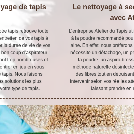
oyage de tapis
Le nettoyage à se
avec At
tre tapis retrouve toute
L’entreprise Atelier du Tapis u
entretien de vos tapis à
à la poudre recommandé pour 
r la durée de vie de vos
laine. En effet, nous préférons
bon coup d’aspirateur ;
nécessite un détachage, un 
sont trop nombreuses et
la poudre, un aspiro-bross
 entrer en jeu en vous
méthode naturelle désinfecte
 tapis. Nous faisons
des fibres tout en détruisa
es solutions les plus
intervenir selon vos réelles a
otre type de tapis.
laissant prendre en 