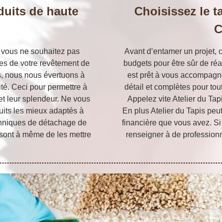
duits de haute
Choisissez le t
C
si vous ne souhaitez pas
Avant d’entamer un projet, c
es de votre revêtement de
budgets pour être sûr de réal
ts, nous nous évertuons à
est prêt à vous accompagn
ité. Ceci pour permettre à
détail et complètes pour tou
 et leur splendeur. Ne vous
Appelez vite Atelier du Ta
duits les mieux adaptés à
En plus Atelier du Tapis peut 
techniques de détachage de
financière que vous avez. Si 
s sont à même de les mettre
renseigner à de professionn