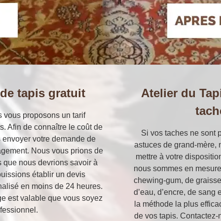
de tapis gratuit
Atelier du Ta
tach
s vous proposons un tarif
. Afin de connaître le coût de
Si vos taches ne sont p
us envoyer votre demande de
astuces de grand-mère, n
ngagement. Nous vous prions de
mettre à votre dispositio
s que nous devrions savoir à
nous sommes en mesure de
uissions établir un devis
chewing-gum, de graisse, 
nalisé en moins de 24 heures.
d’eau, d’encre, de sang 
ge est valable que vous soyez
la méthode la plus effica
ofessionnel.
de vos tapis. Contactez-