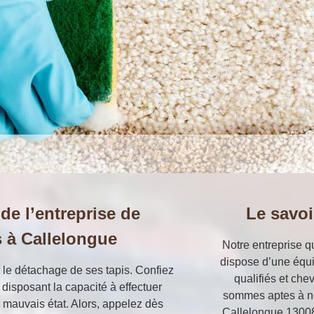
 de l’entreprise de
Le savoi
s à Callelongue
Notre entreprise q
dispose d’une équi
r le détachage de ses tapis. Confiez
qualifiés et che
l disposant la capacité à effectuer
sommes aptes à no
n mauvais état. Alors, appelez dès
Callelongue 13008.