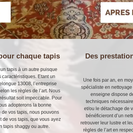
pour chaque tapis
Des prestation
un tapis à un autre puisque
s caractéristiques. Etant un
Une fois par an, en moy
lelongue 13008, l’entreprise
spécialiste en nettoyage 
elon les règles de l’art. Nous
enseigne dispose de
résultat soit impeccable. Pour
techniques nécessaires
 nous adopterons la bonne
et/ou le détachage de v
e de vos tapis, nous pouvons
bénéficieront d’un net
nt de vos tapis, que vous ayez
retrouver leur lustre et l
un tapis shaggy ou autre.
règles de l’art en respe