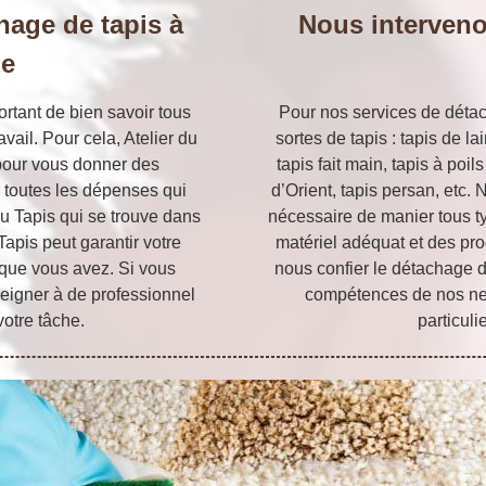
chage de tapis à
Nous interveno
ue
ortant de bien savoir tous
Pour nos services de détac
avail. Pour cela, Atelier du
sortes de tapis : tapis de la
pour vous donner des
tapis fait main, tapis à poil
r toutes les dépenses qui
d’Orient, tapis persan, etc.
 du Tapis qui se trouve dans
nécessaire de manier tous t
apis peut garantir votre
matériel adéquat et des pro
e que vous avez. Si vous
nous confier le détachage d
nseigner à de professionnel
compétences de nos net
votre tâche.
particuli