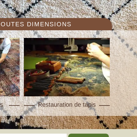
 TOUTES DIMENSIONS
s
Restauration de tapis