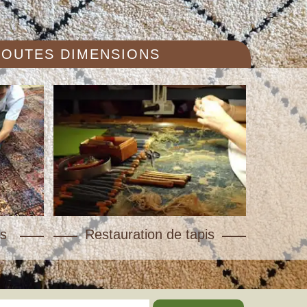
 TOUTES DIMENSIONS
s
Restauration de tapis