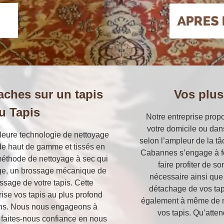
aches sur un tapis
Vos plus
du Tapis
Notre entreprise prop
votre domicile ou da
illeure technologie de nettoyage
selon l’ampleur de la tâ
de haut de gamme et tissés en
Cabannes s’engage à fou
a méthode de nettoyage à sec qui
faire profiter de s
ge, un brossage mécanique de
nécessaire ainsi que 
ssage de votre tapis. Cette
détachage de vos ta
ise vos tapis au plus profond
également à même de n
riens. Nous nous engageons à
vos tapis. Qu’atte
s faites-nous confiance en nous