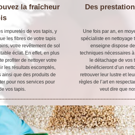
ouvez la fraîcheur
Des prestation
is
es impuretés de vos tapis, y
Une fois par an, en moye
ue les fibres de votre tapis
spécialiste en nettoyage t
ins, votre revêtement de sol
enseigne dispose des
table éclat. En effet, en plus
techniques nécessaires à 
 profiter de nettoyer votre
le détachage de vos t
nir les résultats escomptés,
bénéficieront d’un net
 ainsi que des produits de
retrouver leur lustre et le
ter pour nos services pour
règles de l’art en respecta
e vos tapis.
veut dire que no