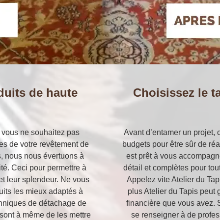
duits de haute
Choisissez le t
si vous ne souhaitez pas
Avant d’entamer un projet, c
es de votre revêtement de
budgets pour être sûr de réal
ats, nous nous évertuons à
est prêt à vous accompagn
ité. Ceci pour permettre à
détail et complètes pour tou
 et leur splendeur. Ne vous
Appelez vite Atelier du Ta
duits les mieux adaptés à
plus Atelier du Tapis peut g
techniques de détachage de
financière que vous avez. Si
rs sont à même de les mettre
se renseigner à de profes