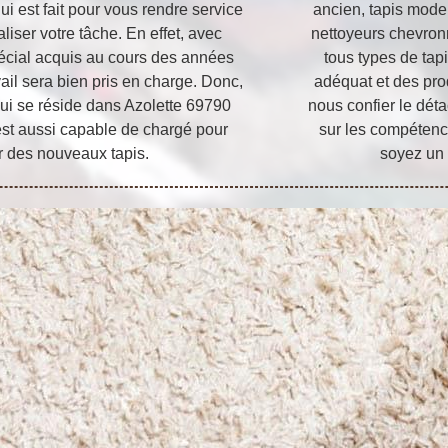
i est fait pour vous rendre service
ancien, tapis moder
iser votre tâche. En effet, avec
nettoyeurs chevron
spécial acquis au cours des années
tous types de tap
il sera bien pris en charge. Donc,
adéquat et des pro
 qui se réside dans Azolette 69790
nous confier le dét
 est aussi capable de chargé pour
sur les compétenc
er des nouveaux tapis.
soyez un 