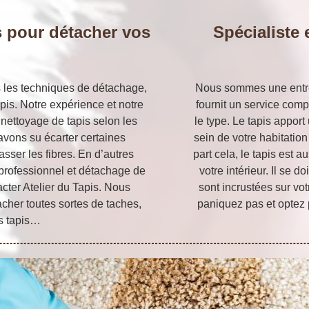
 pour détacher vos
Spécialiste 
s les techniques de détachage,
Nous sommes une entrep
pis. Notre expérience et notre
fournit un service compl
 nettoyage de tapis selon les
le type. Le tapis appor
 avons su écarter certaines
sein de votre habitatio
sser les fibres. En d’autres
part cela, le tapis est 
 professionnel et détachage de
votre intérieur. Il se 
cter Atelier du Tapis. Nous
sont incrustées sur vo
her toutes sortes de taches,
paniquez pas et optez 
es tapis…