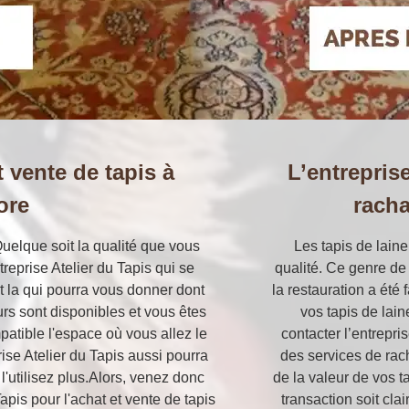
t vente de tapis à
L’entrepris
ore
racha
uelque soit la qualité que vous
Les tapis de lain
treprise Atelier du Tapis qui se
qualité. Ce genre de
t la qui pourra vous donner dont
la restauration a été
urs sont disponibles et vous êtes
vos tapis de lai
ompatible l'espace où vous allez le
contacter l’entrepr
ise Atelier du Tapis aussi pourra
des services de rac
l'utilisez plus.Alors, venez donc
de la valeur de vos t
Tapis pour l'achat et vente de tapis
transaction soit clai